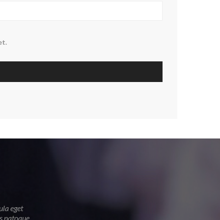
et.
ula eget
is natoque