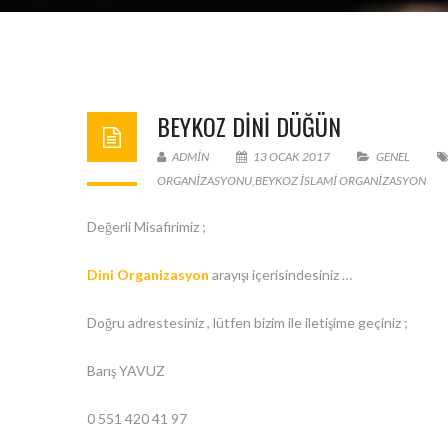
BEYKOZ DINI DÜĞÜN
ADMIN
13 OCAK 2017
GENEL
ORGANIZASYONU
,
BEYKOZ ISLAMI ORGANIZASYON
Değerli Misafirimiz ;
Dini Organizasyon
arayışı içerisindesiniz …
Doğru adrestesiniz , lütfen bizim ile iletişime geçiniz ;
Barış YAVUZ
0 551 420 41 97