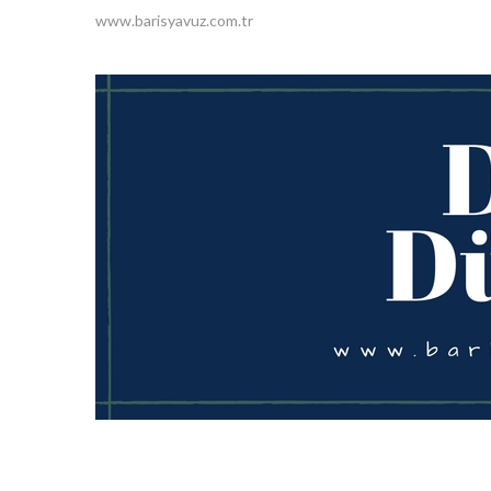
www.barisyavuz.com.tr