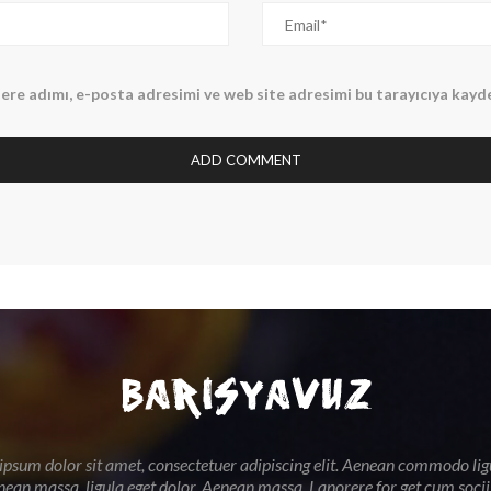
ere adımı, e-posta adresimi ve web site adresimi bu tarayıcıya kayd
psum dolor sit amet, consectetuer adipiscing elit. Aenean commodo lig
nean massa. ligula eget dolor. Aenean massa. Lanorere for get cum soci