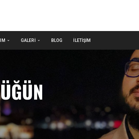
IM
GALERI
BLOG
İLETIŞIM
DÜĞÜN