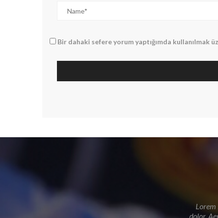
Bir dahaki sefere yorum yaptığımda kullanılmak üz
Lorem i
dolor. Ae