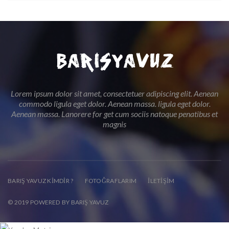
Lorem ipsum dolor sit amet, consectetuer adipiscing elit. Aenean
commodo ligula eget dolor. Aenean massa. ligula eget dolor.
Aenean massa. Lanorere for get cum sociis natoque penatibus et
magnis
BARIŞ YAVUZ KIMDIR ?
FOTOĞRAFLARIM
İLETIŞIM
© 2019 POWERED BY BARIŞ YAVUZ