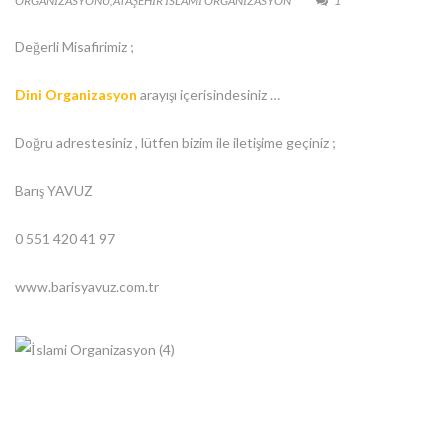
ORGANIZASYONU
,
ATAŞEHİR ISLAMI ORGANIZASYON
1
Değerli Misafirimiz ;
Dini Organizasyon
arayışı içerisindesiniz …
Doğru adrestesiniz , lütfen bizim ile iletişime geçiniz ;
Barış YAVUZ
0 551 420 41 97
www.barisyavuz.com.tr