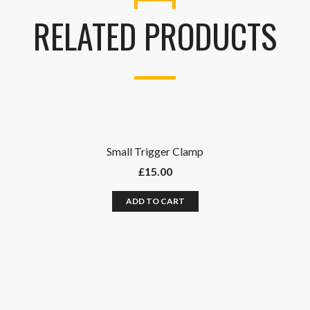
RELATED PRODUCTS
Small Trigger Clamp
£
15.00
ADD TO CART