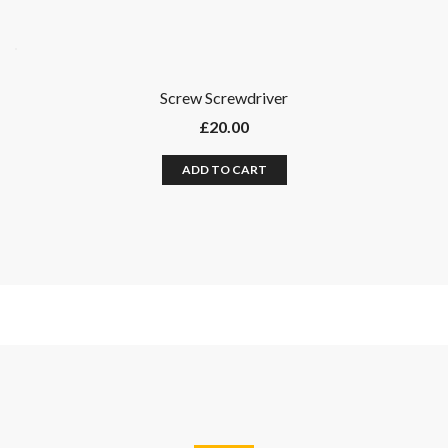
Screw Screwdriver
£
20.00
ADD TO CART