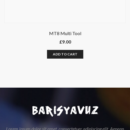
MT8 Multi Tool
£
9.00
ADD TO CART
Lorem ipsum dolor sit amet, consectetuer adipiscing elit. Aenean