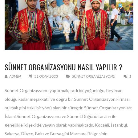
SÜNNET ORGANIZASYONU NASIL YAPILIR ?
ADMIN
31 OCAK 2023
SÜNNET ORGANIZASYONU
1
Sünnet Organizasyonu yaptırmak, tatlı bir yoğunluğu, heyecanı
olduğu kadar meşakkatli ve doğru bir Sünnet Organizasyon Firması
bulmak gibi riskli bir yönü olan bir süreçtir. Sünnet Organizasyonları;
İslami Sünnet Organizasyonu ve Sünnet Düğünü tarzları ile
genellikle iki şekilde yaygın olarak yapılmaktadır. Kocaeli, İstanbul,
Sakarya, Düzce, Bolu ve Bursa gibi Marmara Bölgesinin