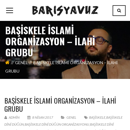
BAŞİSKELE İSLAMI
ORGANIZASYON – İLAHI
GRUBU
GENEL
BAŞİSKELE İSLAMI ORGANIZASYON – İLAHI
GRUBU
BAŞİSKELE İSLAMI ORGANIZASYON – İLAHI
GRUBU
ADMIN
8 NISAN 2017
GENEL
BAŞISKELE
,
BAŞİSKELE
DINI DÜĞÜN
,
BAŞİSKELE DINI DÜĞÜN ORGANIZASYONU
,
BAŞİSKELE DINI