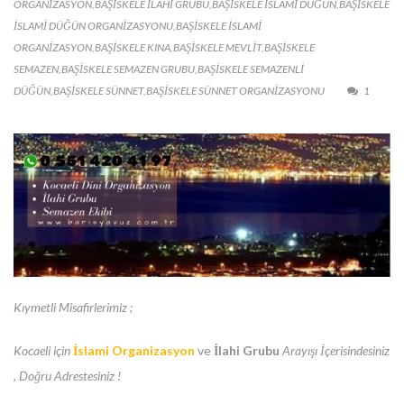
ORGANIZASYON
,
BAŞISKELE ILAHI GRUBU
,
BAŞİSKELE ISLAMI DÜĞÜN
,
BAŞİSKELE
ISLAMI DÜĞÜN ORGANIZASYONU
,
BAŞİSKELE ISLAMI
ORGANIZASYON
,
BAŞİSKELE KINA
,
BAŞİSKELE MEVLIT
,
BAŞISKELE
SEMAZEN
,
BAŞISKELE SEMAZEN GRUBU
,
BAŞİSKELE SEMAZENLI
DÜĞÜN
,
BAŞİSKELE SÜNNET
,
BAŞISKELE SÜNNET ORGANIZASYONU
1
Kıymetli Misafirlerimiz ;
Kocaeli için
İslami Organizasyon
ve
İlahi Grubu
Arayışı İçerisindesiniz
, Doğru Adrestesiniz !