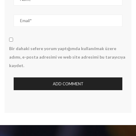
Bir dahaki sefere yorum yaptığımda kullanılmak üzere
adımı, e-posta adresimi ve web site adresimi bu tarayıcıya
kaydet.