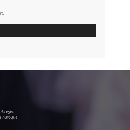
et.
ula eget
is natoque