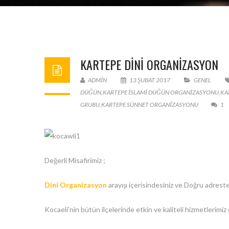
KARTEPE DINI ORGANIZASYON
ADMIN
13 ŞUBAT 2017
GENEL
DÜĞÜN
,
KARTEPE ISLAMI DÜĞÜN ORGANIZASYONU
,
KA
GRUBU
,
KARTEPE SÜNNET ORGANIZASYONU
1
Değerli Misafirimiz ;
Dini Organizasyon
arayışı içerisindesiniz ve Doğru adreste
Kocaeli’nin bütün ilçelerinde etkin ve kaliteli hizmetlerimi