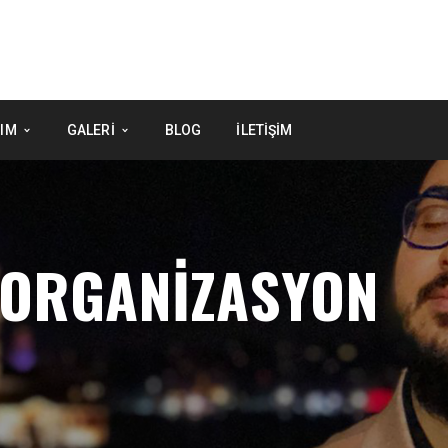
IM
GALERI
BLOG
İLETIŞIM
 ORGANIZASYON