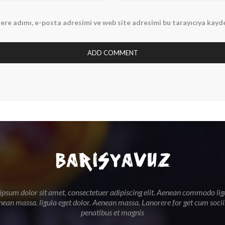
ere adımı, e-posta adresimi ve web site adresimi bu tarayıcıya kayd
psum dolor sit amet, consectetuer adipiscing elit. Aenean commodo lig
nean massa. ligula eget dolor. Aenean massa. Lanorere for get cum soci
penatibus et magnis