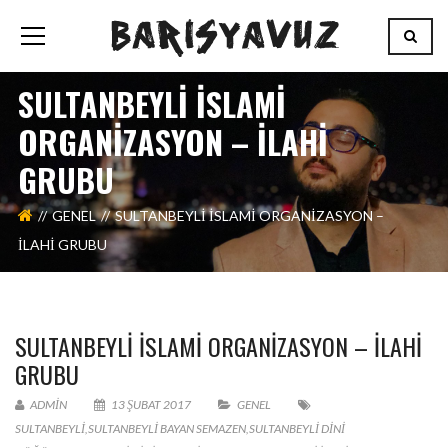
SULTANBEYLİ İSLAMI
ORGANIZASYON – İLAHI
GRUBU
GENEL
SULTANBEYLİ İSLAMI ORGANIZASYON –
İLAHI GRUBU
SULTANBEYLİ İSLAMI ORGANIZASYON – İLAHI
GRUBU
ADMIN
13 ŞUBAT 2017
GENEL
SULTANBEYLİ
,
SULTANBEYLİ BAYAN SEMAZEN
,
SULTANBEYLI DINI