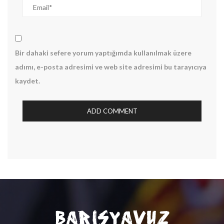
Bir dahaki sefere yorum yaptığımda kullanılmak üzere
adımı, e-posta adresimi ve web site adresimi bu tarayıcıya
kaydet.