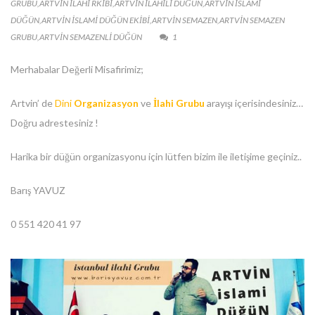
GRUBU
,
ARTVİN ILAHI RKIBI
,
ARTVİN ILAHILI DÜĞÜN
,
ARTVİN ISLAMI
DÜĞÜN
,
ARTVİN ISLAMI DÜĞÜN EKIBI
,
ARTVİN SEMAZEN
,
ARTVİN SEMAZEN
GRUBU
,
ARTVİN SEMAZENLI DÜĞÜN
1
Merhabalar Değerli Misafirimiz;
Artvin’ de
Dini
Organizasyon
ve
İlahi Grubu
arayışı içerisindesiniz…
Doğru adrestesiniz !
Harika bir düğün organizasyonu için lütfen bizim ile iletişime geçiniz..
Barış YAVUZ
0 551 420 41 97