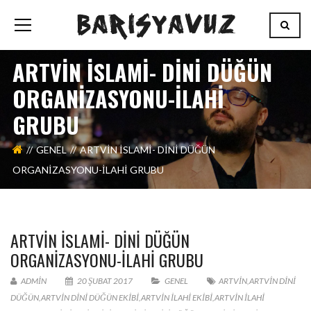
ARTVİN İSLAMI- DINI DÜĞÜN
ORGANIZASYONU-İLAHI
GRUBU
GENEL
ARTVİN İSLAMI- DINI DÜĞÜN
ORGANIZASYONU-İLAHI GRUBU
ARTVİN İSLAMI- DINI DÜĞÜN
ORGANIZASYONU-İLAHI GRUBU
ADMIN
20 ŞUBAT 2017
GENEL
ARTVİN
,
ARTVİN DINI
DÜĞÜN
,
ARTVİN DINI DÜĞÜN EKIBI
,
ARTVİN ILAHI EKIBI
,
ARTVİN ILAHI