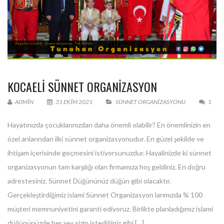
KOCAELİ SÜNNET ORGANİZASYON
ADMIN
31 EKIM 2021
SÜNNET ORGANIZASYONU
1
Hayatınızda çocuklarınızdan daha önemli olabilir? En önemlinizin en
özel anlarından ilki sünnet organizasyonudur. En güzel şekilde ve
ihtişam içerisinde geçmesini istiyorsunuzdur. Hayalinizde ki sünnet
organizasyonun tam karşılığı olan firmamıza hoş geldiniz. En doğru
adrestesiniz. Sünnet Düğününüz düğün gibi olacaktır.
Gerçekleştirdiğimiz islami Sünnet Organizasyon larımızda % 100
müşteri memnuniyetini garanti ediyoruz. Birlikte planladığımız islami
düğününüzde her şey sizin istediğiniz gibi […]