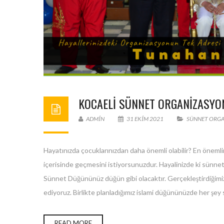
KOCAELİ SÜNNET ORGANİZASYO
ADMIN
31 EKIM 2021
SÜNNET ORG
Hayatınızda çocuklarınızdan daha önemli olabilir? En önemlin
içerisinde geçmesini istiyorsunuzdur. Hayalinizde ki sünnet
Sünnet Düğününüz düğün gibi olacaktır. Gerçekleştirdiğimi
ediyoruz. Birlikte planladığımız islami düğününüzde her şey si
READ MORE