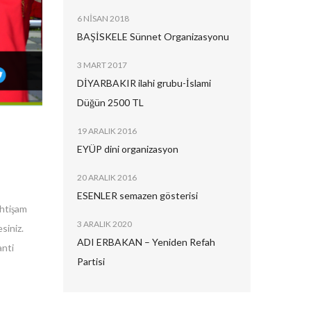
6 NISAN 2018
BAŞİSKELE Sünnet Organizasyonu
3 MART 2017
DİYARBAKIR ilahi grubu-İslami
Düğün 2500 TL
19 ARALIK 2016
EYÜP dini organizasyon
20 ARALIK 2016
ESENLER semazen gösterisi
ihtişam
3 ARALIK 2020
siniz.
ADI ERBAKAN – Yeniden Refah
anti
Partisi