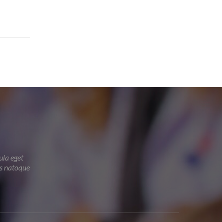
ula eget
is natoque