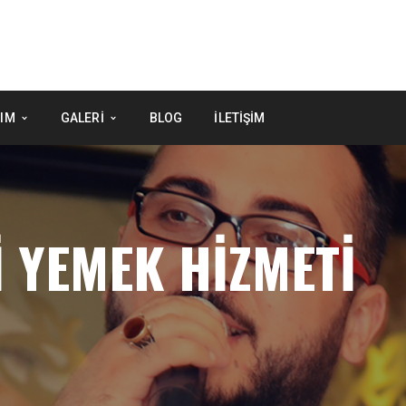
IM
GALERI
BLOG
İLETIŞIM
İ YEMEK HİZMETİ