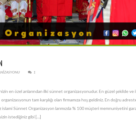
N
ANIZASYONU
1
izin en özel anlarından ilki sünnet organizasyonudur. En güzel şekilde ve 
 organizasyonun tam karşılığı olan firmamıza hoş geldiniz. En doğru adreste
z islami Sünnet Organizasyon larımızda % 100 müşteri memnuniyetini gar
zin istediğiniz gibi […]