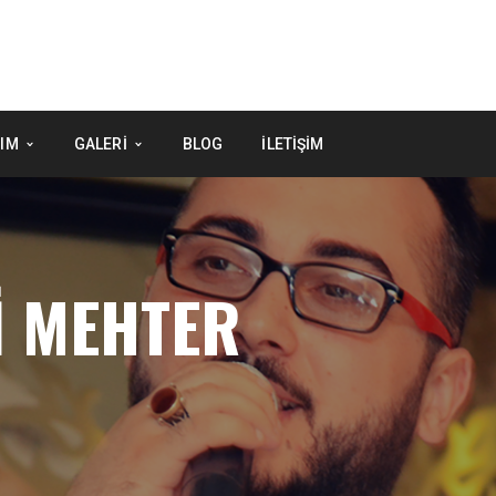
IM
GALERI
BLOG
İLETIŞIM
İ MEHTER