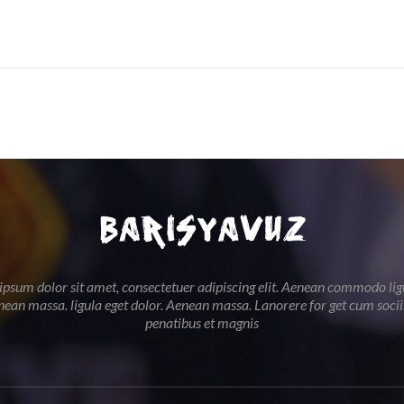
psum dolor sit amet, consectetuer adipiscing elit. Aenean commodo lig
nean massa. ligula eget dolor. Aenean massa. Lanorere for get cum soci
penatibus et magnis