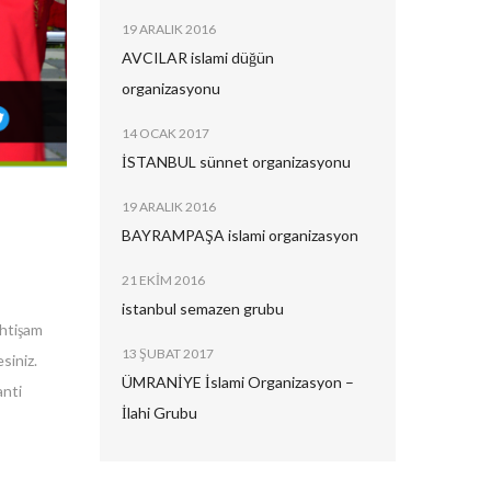
19 ARALIK 2016
AVCILAR islami düğün
organizasyonu
14 OCAK 2017
İSTANBUL sünnet organizasyonu
19 ARALIK 2016
BAYRAMPAŞA islami organizasyon
21 EKIM 2016
istanbul semazen grubu
ihtişam
13 ŞUBAT 2017
siniz.
ÜMRANİYE İslami Organizasyon –
anti
İlahi Grubu