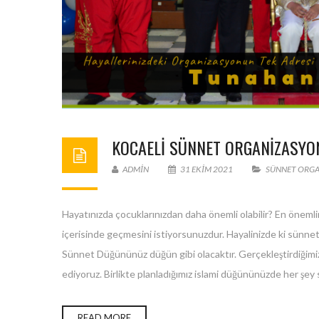
KOCAELİ SÜNNET ORGANİZASYO
ADMIN
31 EKIM 2021
SÜNNET ORG
Hayatınızda çocuklarınızdan daha önemli olabilir? En önemlin
içerisinde geçmesini istiyorsunuzdur. Hayalinizde ki sünnet
Sünnet Düğününüz düğün gibi olacaktır. Gerçekleştirdiğimi
ediyoruz. Birlikte planladığımız islami düğününüzde her şey si
READ MORE