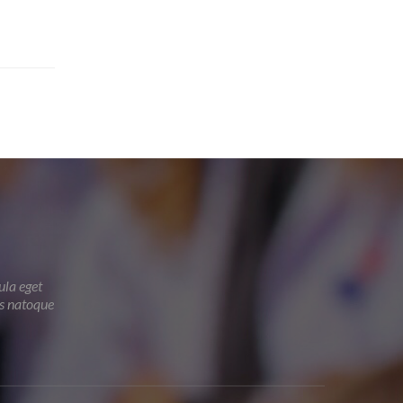
ula eget
is natoque