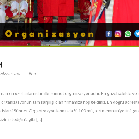
N
ANIZASYONU
1
izin en özel anlarından ilki sünnet organizasyonudur. En güzel şekilde ve 
 organizasyonun tam karşılığı olan firmamıza hoş geldiniz. En doğru adreste
z islami Sünnet Organizasyon larımızda % 100 müşteri memnuniyetini gar
zin istediğiniz gibi […]