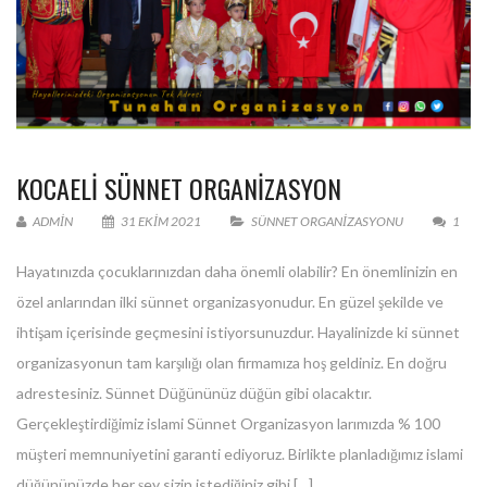
KOCAELİ SÜNNET ORGANİZASYON
ADMIN
31 EKIM 2021
SÜNNET ORGANIZASYONU
1
Hayatınızda çocuklarınızdan daha önemli olabilir? En önemlinizin en
özel anlarından ilki sünnet organizasyonudur. En güzel şekilde ve
ihtişam içerisinde geçmesini istiyorsunuzdur. Hayalinizde ki sünnet
organizasyonun tam karşılığı olan firmamıza hoş geldiniz. En doğru
adrestesiniz. Sünnet Düğününüz düğün gibi olacaktır.
Gerçekleştirdiğimiz islami Sünnet Organizasyon larımızda % 100
müşteri memnuniyetini garanti ediyoruz. Birlikte planladığımız islami
düğününüzde her şey sizin istediğiniz gibi […]