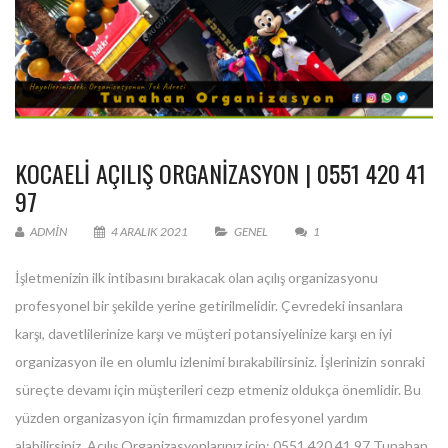
KOCAELİ AÇILIŞ ORGANIZASYON | 0551 420 41
97
ADMIN
4 ARALIK 2021
GENEL
1
İşletmenizin ilk intibasını bırakacak olan açılış organizasyonu
profesyonel bir şekilde yerine getirilmelidir. Çevredeki insanlara
karşı, davetlilerinize karşı ve müşteri potansiyelinize karşı en iyi
organizasyon ile en olumlu izlenimi bırakabilirsiniz. İşlerinizin sonraki
süreçte devamı için müşterileri cezp etmeniz oldukça önemlidir. Bu
yüzden organizasyon için firmamızdan profesyonel yardım
alabilirsiniz. Açılış Organizasyonlarınız için; 0551 420 41 97 Tunahan