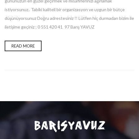
gününüzün en güzel geçirmek ve misafirlerinizi ağırlamak
istiyorsunuz.. Tabiki kaliteli bir organizasyon ve uygun bir bütçe
düşünüyorsunuz Doğru adrestesiniz !! Lütfen hiç durmadan bizim ile
iletişime geçiniz ; 0 551 420 41 97 Barış YAVUZ
READ MORE