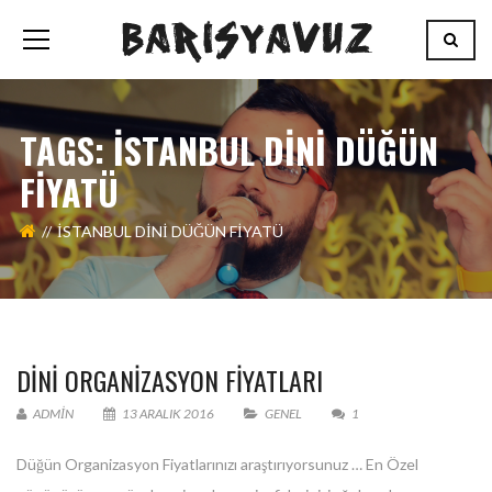
TAGS: ISTANBUL DINI DÜĞÜN
FIYATÜ
ISTANBUL DINI DÜĞÜN FIYATÜ
DINI ORGANIZASYON FIYATLARI
ADMIN
13 ARALIK 2016
GENEL
1
Düğün Organizasyon Fiyatlarınızı araştırıyorsunuz … En Özel