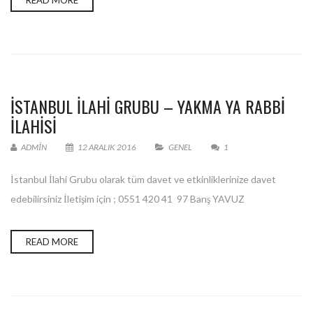
READ MORE
İSTANBUL İLAHI GRUBU – YAKMA YA RABBI
İLAHISI
ADMIN
12 ARALIK 2016
GENEL
1
İstanbul İlahi Grubu olarak tüm davet ve etkinliklerinize davet
edebilirsiniz İletişim için ; 0551 420 41 97 Barış YAVUZ
READ MORE