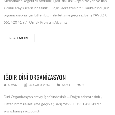
Merhabalar Değerli Misafirimiz; Iğdır’ da Dini Organizasyon ve İlahi
Grubu arayışı içerisindesiniz… Doğru adrestesiniz ! Harika bir düğün
organizasyonu için lütfen bizim ile iletişime geçiniz.. Barış YAVUZ 0
551 420 41 97 Örnek Program Akışımız
READ MORE
IĞDIR DINI ORGANIZASYON
ADMIN
20 ARALIK 2016
GENEL
1
Dini Organizasyon arayışı içerisindesiniz … Doğru adrestesiniz ,
lütfen bizim ile iletişime geçiniz ; Barış YAVUZ 0 551 420 41 97
www.barisyavuz.com.tr