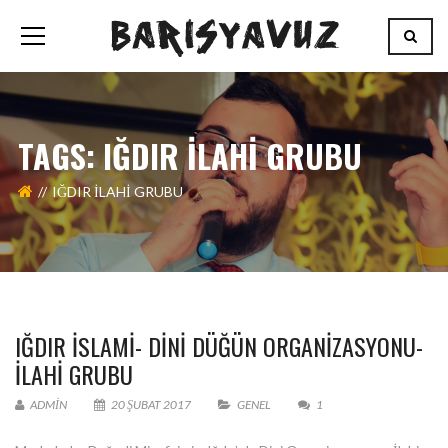
TAGS: IĞDIR ILAHI GRUBU
IĞDIR ILAHI GRUBU
IĞDIR İSLAMI- DINI DÜĞÜN ORGANIZASYONU-
İLAHI GRUBU
ADMIN
20 ŞUBAT 2017
GENEL
1