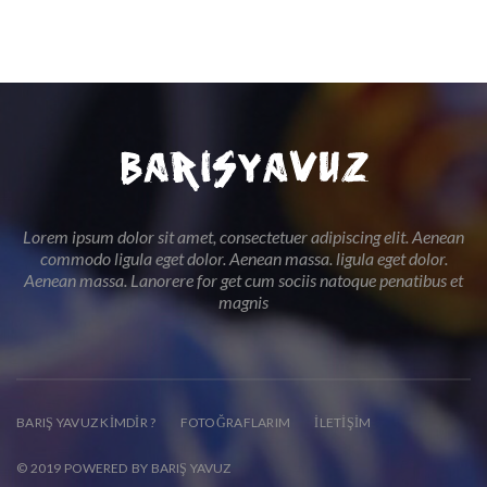
Lorem ipsum dolor sit amet, consectetuer adipiscing elit. Aenean
commodo ligula eget dolor. Aenean massa. ligula eget dolor.
Aenean massa. Lanorere for get cum sociis natoque penatibus et
magnis
BARIŞ YAVUZ KIMDIR ?
FOTOĞRAFLARIM
İLETIŞIM
© 2019 POWERED BY BARIŞ YAVUZ