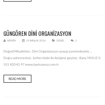
GÜNGÖREN DINI ORGANIZASYON
ADMIN
19 ARALIK 2016
GENEL
1
Değerli Misafirimiz ; Dini Organizasyon arayışı içerisindesiniz …
Doğru adrestesiniz , lütfen bizim ile iletişime geçiniz ; Barış YAVUZ 0
551 420 41 97 www.barisyavuz.com.tr
READ MORE