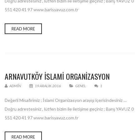
Doğru adrestesiniz , lütfen bizim ile iletişime geçiniz ; Barış YAVUZ 0
551 420 41 97 www.barisyavuz.com.tr
READ MORE
ARNAVUTKÖY ISLAMI ORGANIZASYON
ADMIN
19 ARALIK 2016
GENEL
1
Değerli Misafirimiz ; İslami Organizasyon arayışı içerisindesiniz …
Doğru adrestesiniz , lütfen bizim ile iletişime geçiniz ; Barış YAVUZ 0
551 420 41 97 www.barisyavuz.com.tr
READ MORE