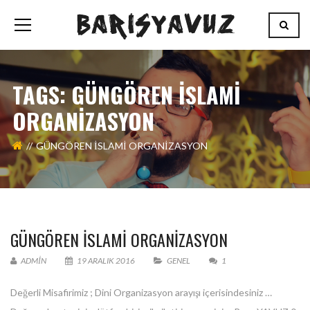
TAGS: GÜNGÖREN ISLAMI
ORGANIZASYON
GÜNGÖREN ISLAMI ORGANIZASYON
GÜNGÖREN ISLAMI ORGANIZASYON
ADMIN
19 ARALIK 2016
GENEL
1
Değerli Misafirimiz ; Dini Organizasyon arayışı içerisindesiniz …