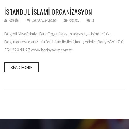
ISTANBUL ISLAMI ORGANIZASYON
ADMIN
18 ARALIK 2016
GENEL
1
Değerli Misafirimiz ; Dini Organizasyon arayışı içerisindesiniz …
Doğru adrestesiniz , lütfen bizim ile iletişime geçiniz ; Barış YAVUZ 0
551 420 41 97 www.barisyavuz.com.tr
READ MORE