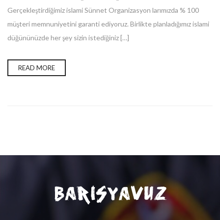
Gerçekleştirdiğimiz islami Sünnet Organizasyon larımızda % 100
müşteri memnuniyetini garanti ediyoruz. Birlikte planladığımız islami
düğününüzde her şey sizin istediğiniz […]
READ MORE