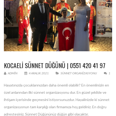
KOCAELİ SÜNNET DÜĞÜNÜ | 0551 420 41 97
ADMIN
4 ARALIK 2021
SÜNNET ORGANIZASYONU
1
Hayatınızda çocuklarınızdan daha önemli olabilir? En önemlinizin en
özel anlarından ilki sünnet organizasyonu dur. En güzel şekilde ve
ihtişam içerisinde geçmesini istiyorsunuzdur. Hayalinizde ki sünnet
organizasyonun tam karşılığı olan firmamıza hoş geldiniz. En doğru
adrestesiniz. Sünnet Düğününüz düğün gibi olacaktır.