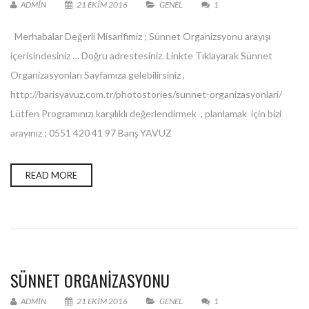
ADMIN
21 EKIM 2016
GENEL
1
Merhabalar Değerli Misarifimiz ; Sünnet Organizsyonu arayışı
içerisindesiniz … Doğru adrestesiniz. Linkte Tıklayarak Sünnet
Organizasyonları Sayfamıza gelebilirsiniz ,
http://barisyavuz.com.tr/photostories/sunnet-organizasyonlari/
Lütfen Programınızı karşılıklı değerlendirmek , planlamak için bizi
arayınız ; 0551 420 41 97 Barış YAVUZ
READ MORE
SÜNNET ORGANIZASYONU
ADMIN
21 EKIM 2016
GENEL
1