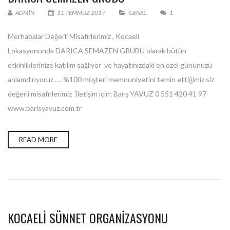
ADMIN
11 TEMMUZ 2017
GENEL
1
Merhabalar Değerli Misafirlerimiz , Kocaeli
Lokasyonunda DARICA SEMAZEN GRUBU olarak bütün
etkinliklerinize katılım sağlıyor ve hayatınızdaki en özel gününüzü
anlamdırıyoruz …. %100 müşteri memnuniyetini temin ettiğimiz siz
değerli misafirlerimiz İletişim için; Barış YAVUZ 0 551 420 41 97
www.barisyavuz.com.tr
READ MORE
KOCAELİ SÜNNET ORGANIZASYONU