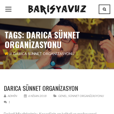
TAGS: DARICA SÜNNET
ORGANIZASYONU
DARICA SÜNNET ORGANIZASYONU
DARICA SÜNNET ORGANIZASYON
ADMIN
6 NISAN 2018
GENEL
,
SÜNNET ORGANIZASYONU
1
Değerli Misafirlerimiz ; Kocaeli’nin en kaliteli ve profesyonel