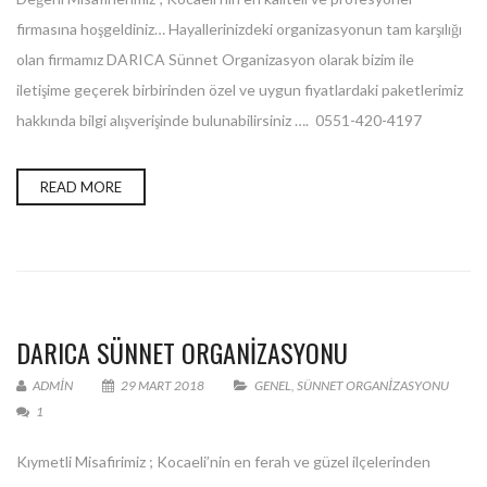
firmasına hoşgeldiniz… Hayallerinizdeki organizasyonun tam karşılığı
olan firmamız DARICA Sünnet Organizasyon olarak bizim ile
iletişime geçerek birbirinden özel ve uygun fiyatlardaki paketlerimiz
hakkında bilgi alışverişinde bulunabilirsiniz …. 0551-420-4197
READ MORE
DARICA SÜNNET ORGANIZASYONU
ADMIN
29 MART 2018
GENEL
,
SÜNNET ORGANIZASYONU
1
Kıymetli Misafirimiz ; Kocaeli’nin en ferah ve güzel ilçelerinden