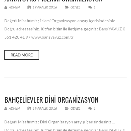
ADMIN
19 ARALIK 2016
GENEL
1
Değerli Misafirimiz ; İslami Organizasyon arayışı içerisindesiniz …
Doğru adrestesiniz , lütfen bizim ile iletişime geçiniz ; Barış YAVUZ 0
551 420 41 97 www.barisyavuz.com.tr
READ MORE
BAHÇELİEVLER DINI ORGANIZASYON
ADMIN
19 ARALIK 2016
GENEL
1
Değerli Misafirimiz ; Dini Organizasyon arayışı içerisindesiniz …
Doğru adrestesiniz , lütfen bizim ile iletişime geçiniz ; Barış YAVUZ 0