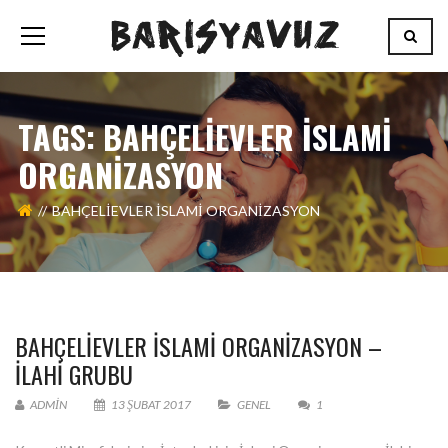
TAGS: BAHÇELİEVLER ISLAMI
ORGANIZASYON
BAHÇELİEVLER ISLAMI ORGANIZASYON
BAHÇELİEVLER İSLAMI ORGANIZASYON –
İLAHI GRUBU
ADMIN
13 ŞUBAT 2017
GENEL
1