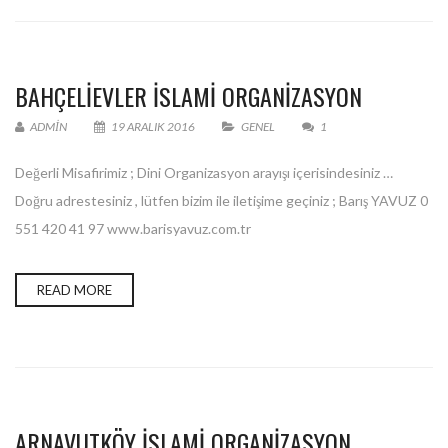
BAHÇELİEVLER ISLAMI ORGANIZASYON
ADMIN
19 ARALIK 2016
GENEL
1
Değerli Misafirimiz ; Dini Organizasyon arayışı içerisindesiniz …
Doğru adrestesiniz , lütfen bizim ile iletişime geçiniz ; Barış YAVUZ 0
551 420 41 97 www.barisyavuz.com.tr
READ MORE
ARNAVUTKÖY ISLAMI ORGANIZASYON