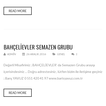
READ MORE
BAHÇELİEVLER SEMAZEN GRUBU
ADMIN
26 ARALIK 2016
GENEL
1
Değerli Misafirimiz ; BAHÇELİEVLER’ da Semazen Grubu arayışı
içerisindesiniz … Doğru adrestesiniz , lütfen bizim ile iletişime geçiniz
; Barış YAVUZ 0 551 420 41 97 www.barisyavuz.com.tr
READ MORE