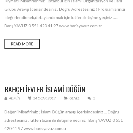
Kıymetli Misafirlerimiz ; İstanbul için İslami Organizasyon ve İlahi
Grubu Arayışı İçerisindesiniz , Doğru Adrestesiniz ! Programlarınızı
değerlendirmek,detaylandırmak için lütfen iletişime geçiniz …..
Barış YAVUZ 0 551 420 41 97 www.barisyavuz.com.tr
READ MORE
BAHÇELİEVLER ISLAMI DÜĞÜN
ADMIN
14 OCAK 2017
GENEL
1
Değerli Misafirimiz ; İslami Düğün arayışı içerisindesiniz … Doğru
adrestesiniz , lütfen bizim ile iletişime geçiniz ; Barış YAVUZ 0 551
420 41 97 www.barisyavuz.com.tr