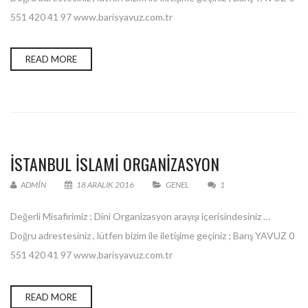
551 420 41 97 www.barisyavuz.com.tr
READ MORE
ISTANBUL ISLAMI ORGANIZASYON
ADMIN
18 ARALIK 2016
GENEL
1
Değerli Misafirimiz ; Dini Organizasyon arayışı içerisindesiniz …
Doğru adrestesiniz , lütfen bizim ile iletişime geçiniz ; Barış YAVUZ 0
551 420 41 97 www.barisyavuz.com.tr
READ MORE