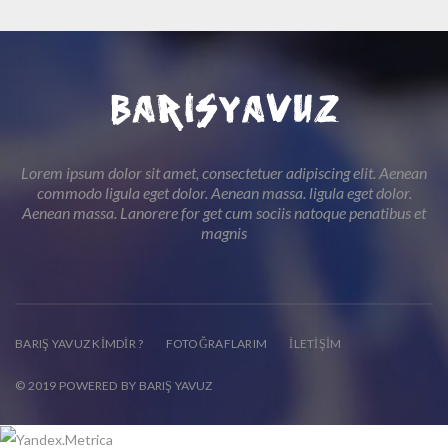
Lorem ipsum dolor sit amet, consectetuer adipiscing elit. Aenean
commodo ligula eget dolor. Aenean massa. ligula eget dolor.
Aenean massa. Lanorere for get cum sociis natoque penatibus et
magnis
BARIŞ YAVUZ KIMDIR ?
FOTOĞRAFLARIM
İLETIŞIM
© 2019 POWERED BY BARIŞ YAVUZ